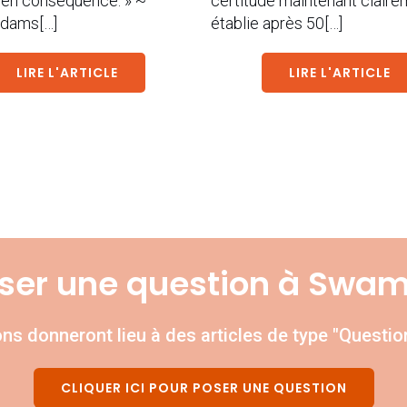
 en conséquence. » ~
certitude maintenant claire
Adams[…]
établie après 50[…]
LIRE L'ARTICLE
LIRE L'ARTICLE
ser une question à Swam
ns donneront lieu à des articles de type "Questi
CLIQUER ICI POUR POSER UNE QUESTION