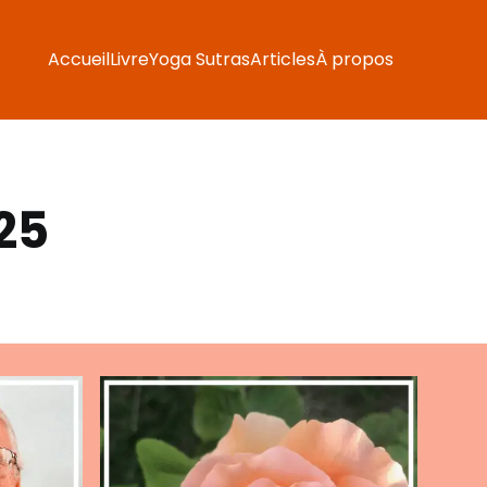
Accueil
Livre
Yoga Sutras
Articles
À propos
25