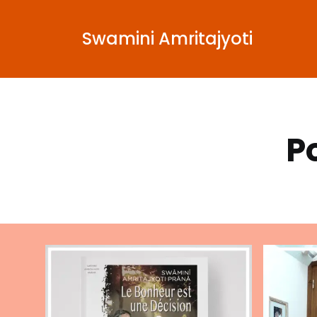
Swamini Amritajyoti
P