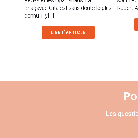
Vedas et les Upanishads. La
souffrez
Bhagavad Gita est sans doute le plus
Robert 
connu. Il y[…]
LIRE L'ARTICLE
Po
Les questio