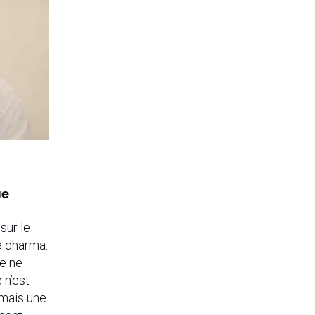
ue
sur le
a dharma.
ie ne
 n’est
mais une